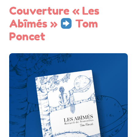
Couverture « Les
Abîmés »
Tom
Poncet