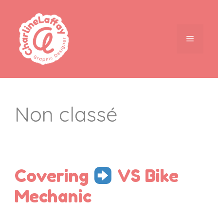
Non classé
Covering
VS Bike
Mechanic