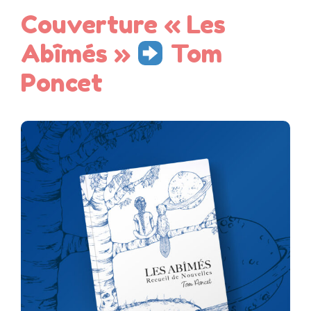
Couverture « Les
Abîmés »
Tom
Poncet